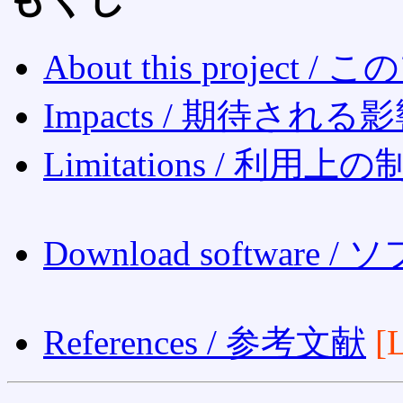
About this proje
Impacts / 期待される
Limitations / 利用上
Download softwa
References / 参考文献
[