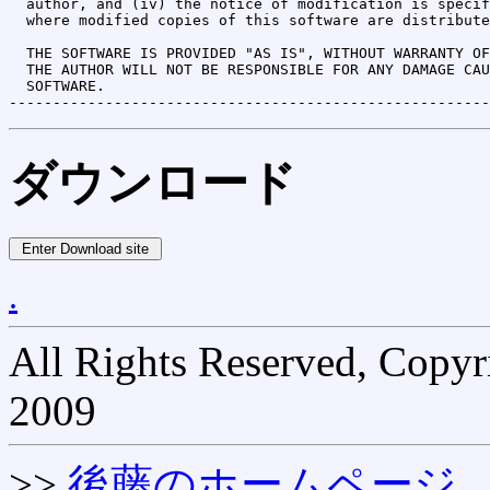
  author, and (iv) the notice of modification is specif
  where modified copies of this software are distribute
  THE SOFTWARE IS PROVIDED "AS IS", WITHOUT WARRANTY OF
  THE AUTHOR WILL NOT BE RESPONSIBLE FOR ANY DAMAGE CAU
  SOFTWARE.

ダウンロード
.
All Rights Reserved, Copyr
2009
>>
後藤のホームページ